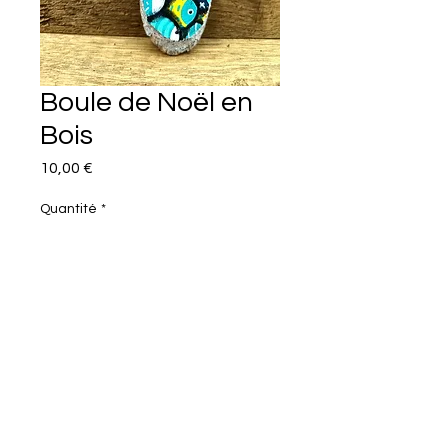
Boule de Noël en
Bois
Prix
10,00 €
Quantité
*
Ajouter au panier
Commander et payer
Boule de Noël bois.
Posca sur bois.