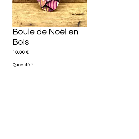
Boule de Noël en
Bois
Prix
10,00 €
Quantité
*
Ajouter au panier
Commander et payer
Boule de Noël bois.
Posca sur bois.