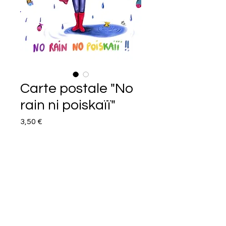
Carte postale "No
rain ni poiskaïï"
Prix
3,50 €
Quantité
*
Ajouter au panier
Commander et payer