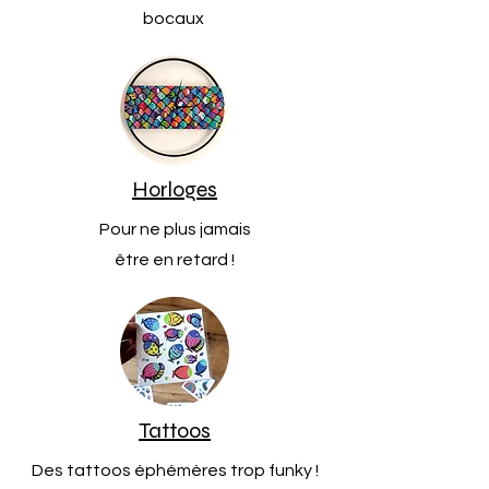
bocaux
Horloges
Pour ne plus jamais
être en retard !
Tattoos
Des tattoos éphémères trop funky !