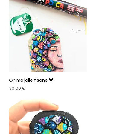
Oh ma jolie tisane 💙
Prix
30,00 €